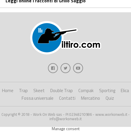
Leggi online i racconti di Grillo Saggio
Home
Trap
Skeet
Double Trap
Compak
Sporting
Elica
Fossa universale
Contatti
Mercatino
Quiz
Copyright © 2018 - Work On Web sas - PI 02348210986 - www.workonweb.it -
info@workonweb.it
Manage consent