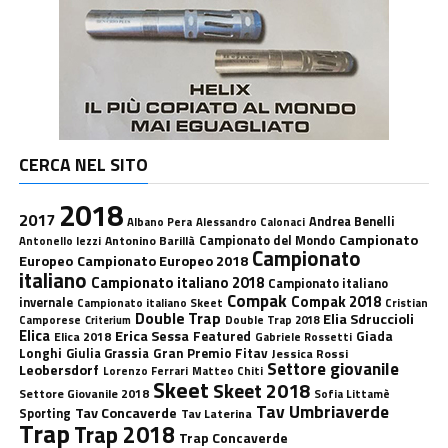
CERCA NEL SITO
2018
2017
Andrea Benelli
Albano Pera
Alessandro Calonaci
Campionato
Antonino Barillà
Campionato del Mondo
Antonello Iezzi
Campionato
Europeo
Campionato Europeo 2018
italiano
Campionato italiano 2018
Campionato italiano
Compak
Compak 2018
invernale
Campionato italiano Skeet
Cristian
Double Trap
Elia Sdruccioli
Camporese
Double Trap 2018
Criterium
Elica
Erica Sessa
Featured
Giada
Elica 2018
Gabriele Rossetti
Longhi
Gran Premio Fitav
Giulia Grassia
Jessica Rossi
Settore giovanile
Leobersdorf
Lorenzo Ferrari
Matteo Chiti
Skeet
Skeet 2018
Settore Giovanile 2018
Sofia Littamè
Tav Umbriaverde
Tav Concaverde
Sporting
Tav Laterina
Trap
Trap 2018
Trap Concaverde