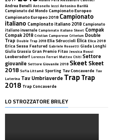
Andrea Benelli
Antonino Barillà
Antonello Iezzi
Campionato Europeo
Campionato del Mondo
Campionato
Campionato Europeo 2018
italiano
Campionato italiano 2018
Campionato
Compak
italiano invernale
Campionato italiano Skeet
Double
Compak 2018
Cristian Camporese
Criterium
Trap
Elica
Elia Sdruccioli
Elica 2018
Double Trap 2018
Erica Sessa
Featured
Giada Longhi
Gabriele Rossetti
Gran Premio Fitav
Giulia Grassia
Jessica Rossi
Settore
Leobersdorf
Lorenzo Ferrari
Matteo Chiti
Skeet
Skeet
giovanile
Settore Giovanile 2018
2018
Tav Concaverde
Sporting
Tav
Sofia Littamè
Trap
Trap
Tav Umbriaverde
Laterina
2018
Trap Concaverde
LO STROZZATORE BRILEY