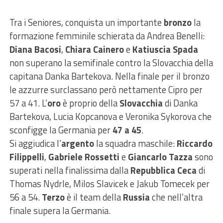
Tra i Seniores, conquista un importante
bronzo
la
formazione femminile schierata da Andrea Benelli:
Diana Bacosi
,
Chiara Cainero
e
Katiuscia Spada
non superano la semifinale contro la Slovacchia della
capitana Danka Bartekova. Nella finale per il bronzo
le azzurre surclassano però nettamente Cipro per
57 a 41. L’
oro
è proprio della
Slovacchia
di Danka
Bartekova, Lucia Kopcanova e Veronika Sykorova che
sconfigge la Germania per
47 a 45
.
Si aggiudica l’
argento
la squadra maschile:
Riccardo
Filippelli
,
Gabriele Rossetti
e
Giancarlo Tazza
sono
superati nella finalissima dalla
Repubblica Ceca
di
Thomas Nydrle, Milos Slavicek e Jakub Tomecek per
56 a 54.
Terzo
è il team della
Russia
che nell’altra
finale supera la Germania.