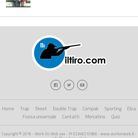
Home
Trap
Skeet
Double Trap
Compak
Sporting
Elica
Fossa universale
Contatti
Mercatino
Quiz
Copyright © 2018 - Work On Web sas - PI 02348210986 - www.workonweb.it -