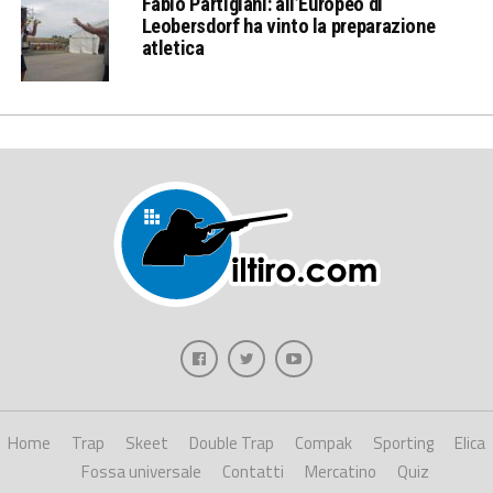
Fabio Partigiani: all’Europeo di
Leobersdorf ha vinto la preparazione
atletica
Home
Trap
Skeet
Double Trap
Compak
Sporting
Elica
Fossa universale
Contatti
Mercatino
Quiz