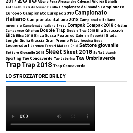
2017
Andrea Benelli
Albano Pera
Alessandro Calonaci
Campionato
Antonino Barillà
Campionato del Mondo
Antonello Iezzi
Campionato
Europeo
Campionato Europeo 2018
italiano
Campionato italiano 2018
Campionato italiano
Compak
Compak 2018
invernale
Campionato italiano Skeet
Cristian
Double Trap
Elia Sdruccioli
Camporese
Double Trap 2018
Criterium
Elica
Erica Sessa
Featured
Giada
Elica 2018
Gabriele Rossetti
Longhi
Gran Premio Fitav
Giulia Grassia
Jessica Rossi
Settore giovanile
Leobersdorf
Lorenzo Ferrari
Matteo Chiti
Skeet
Skeet 2018
Settore Giovanile 2018
Sofia Littamè
Tav Umbriaverde
Tav Concaverde
Sporting
Tav Laterina
Trap
Trap 2018
Trap Concaverde
LO STROZZATORE BRILEY