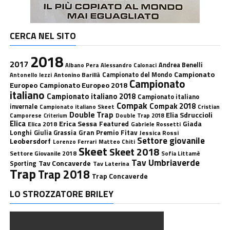
CERCA NEL SITO
2018
2017
Andrea Benelli
Albano Pera
Alessandro Calonaci
Campionato
Antonino Barillà
Campionato del Mondo
Antonello Iezzi
Campionato
Europeo
Campionato Europeo 2018
italiano
Campionato italiano 2018
Campionato italiano
Compak
Compak 2018
invernale
Campionato italiano Skeet
Cristian
Double Trap
Elia Sdruccioli
Camporese
Double Trap 2018
Criterium
Elica
Erica Sessa
Featured
Giada
Elica 2018
Gabriele Rossetti
Longhi
Gran Premio Fitav
Giulia Grassia
Jessica Rossi
Settore giovanile
Leobersdorf
Lorenzo Ferrari
Matteo Chiti
Skeet
Skeet 2018
Settore Giovanile 2018
Sofia Littamè
Tav Umbriaverde
Tav Concaverde
Sporting
Tav Laterina
Trap
Trap 2018
Trap Concaverde
LO STROZZATORE BRILEY