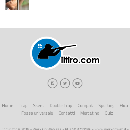
Home
Trap
Skeet
Double Trap
Compak
Sporting
Elica
Fossa universale
Contatti
Mercatino
Quiz
Copyright © 2018 - Work On Web sas - PI 02348210986 - www.workonweb.it -