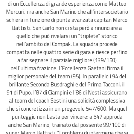
di un Eccellenza di grande esperienza come Matteo
Mercuri, ma anche San Marino che all’intersocietario
schiera in funzione di punta avanzata capitan Marco
Battisti. San Carlo non ci sta però a rinunciare a
quello che può rivelarsi un “triplete” storico
nell’ambito del Compak. La squadra procede
compatta nelle quattro serie di gara e riesce perfino
a far segnare il parziale migliore (139/150)
nell’ultima frazione. L’Eccellenza Gaetani firma il
miglior personale del team (95). In parallelo i 94 del
brillante Seconda Busdraghi e del Prima Tacconi, il
91 di Pupo, l’87 di Ciampini e l’86 di Nesti assicurano
al team del coach Sestini una solidità complessiva
che si concretizza in un pregevole 547/600. Ma quel
punteggio non basta per vincere: a 547 approda
anche San Marino, trainato dal possente 99/100 di
super Marco Battisti. “I problemi di infermeria che si