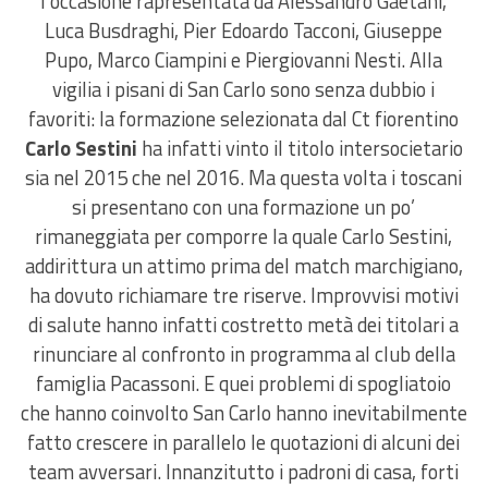
l’occasione rapresentata da Alessandro Gaetani,
Luca Busdraghi, Pier Edoardo Tacconi, Giuseppe
Pupo, Marco Ciampini e Piergiovanni Nesti. Alla
vigilia i pisani di San Carlo sono senza dubbio i
favoriti: la formazione selezionata dal Ct fiorentino
Carlo Sestini
ha infatti vinto il titolo intersocietario
sia nel 2015 che nel 2016. Ma questa volta i toscani
si presentano con una formazione un po’
rimaneggiata per comporre la quale Carlo Sestini,
addirittura un attimo prima del match marchigiano,
ha dovuto richiamare tre riserve. Improvvisi motivi
di salute hanno infatti costretto metà dei titolari a
rinunciare al confronto in programma al club della
famiglia Pacassoni. E quei problemi di spogliatoio
che hanno coinvolto San Carlo hanno inevitabilmente
fatto crescere in parallelo le quotazioni di alcuni dei
team avversari. Innanzitutto i padroni di casa, forti