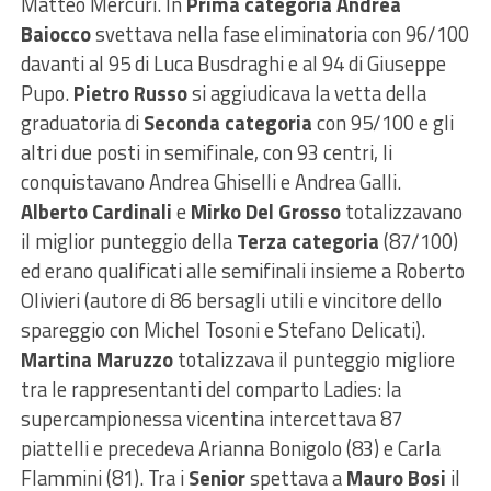
Matteo Mercuri. In
Prima categoria
Andrea
Baiocco
svettava nella fase eliminatoria con 96/100
davanti al 95 di Luca Busdraghi e al 94 di Giuseppe
Pupo.
Pietro Russo
si aggiudicava la vetta della
graduatoria di
Seconda
categoria
con 95/100 e gli
altri due posti in semifinale, con 93 centri, li
conquistavano Andrea Ghiselli e Andrea Galli.
Alberto Cardinali
e
Mirko Del Grosso
totalizzavano
il miglior punteggio della
Terza categoria
(87/100)
ed erano qualificati alle semifinali insieme a Roberto
Olivieri (autore di 86 bersagli utili e vincitore dello
spareggio con Michel Tosoni e Stefano Delicati).
Martina Maruzzo
totalizzava il punteggio migliore
tra le rappresentanti del comparto Ladies: la
supercampionessa vicentina intercettava 87
piattelli e precedeva Arianna Bonigolo (83) e Carla
Flammini (81). Tra i
Senior
spettava a
Mauro Bosi
il