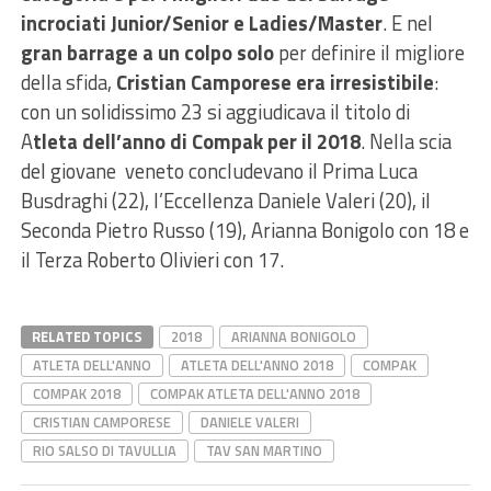
incrociati Junior/Senior e Ladies/Master
. E nel
gran barrage a un colpo solo
per definire il migliore
della sfida,
Cristian Camporese era irresistibile
:
con un solidissimo 23 si aggiudicava il titolo di
A
tleta dell’anno di Compak per il 2018
. Nella scia
del giovane veneto concludevano il Prima Luca
Busdraghi (22), l’Eccellenza Daniele Valeri (20), il
Seconda Pietro Russo (19), Arianna Bonigolo con 18 e
il Terza Roberto Olivieri con 17.
RELATED TOPICS
2018
ARIANNA BONIGOLO
ATLETA DELL'ANNO
ATLETA DELL'ANNO 2018
COMPAK
COMPAK 2018
COMPAK ATLETA DELL'ANNO 2018
CRISTIAN CAMPORESE
DANIELE VALERI
RIO SALSO DI TAVULLIA
TAV SAN MARTINO