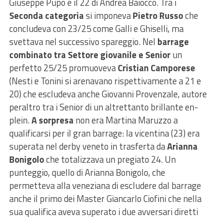
Giuseppe Pupo e il 22 di Andrea Baiocco. Tra i
Seconda categoria
si imponeva
Pietro Russo
che
concludeva con 23/25 come Galli e Ghiselli, ma
svettava nel successivo spareggio. Nel
barrage
combinato tra Settore giovanile e Senior
un
perfetto 25/25 promuoveva
Cristian Camporese
(Nesti e Tonini si arenavano rispettivamente a 21 e
20) che escludeva anche Giovanni Provenzale, autore
peraltro tra i Senior di un altrettanto brillante en-
plein.
A sorpresa
non era Martina Maruzzo a
qualificarsi per il gran barrage: la vicentina (23) era
superata nel derby veneto in trasferta da
Arianna
Bonigolo
che totalizzava un pregiato 24. Un
punteggio, quello di Arianna Bonigolo, che
permetteva alla veneziana di escludere dal barrage
anche il primo dei Master Giancarlo Ciofini che nella
sua qualifica aveva superato i due avversari diretti