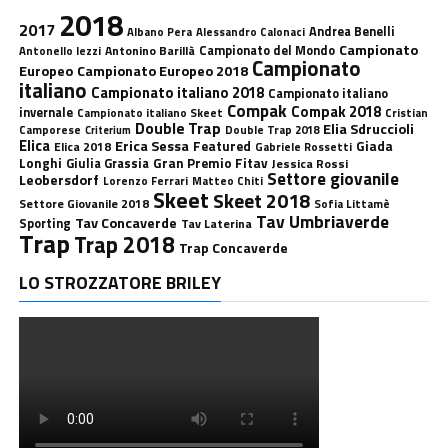
2018
2017
Andrea Benelli
Albano Pera
Alessandro Calonaci
Campionato
Antonino Barillà
Campionato del Mondo
Antonello Iezzi
Campionato
Europeo
Campionato Europeo 2018
italiano
Campionato italiano 2018
Campionato italiano
Compak
Compak 2018
invernale
Campionato italiano Skeet
Cristian
Double Trap
Elia Sdruccioli
Camporese
Double Trap 2018
Criterium
Elica
Erica Sessa
Featured
Giada
Elica 2018
Gabriele Rossetti
Longhi
Gran Premio Fitav
Giulia Grassia
Jessica Rossi
Settore giovanile
Leobersdorf
Lorenzo Ferrari
Matteo Chiti
Skeet
Skeet 2018
Settore Giovanile 2018
Sofia Littamè
Tav Umbriaverde
Tav Concaverde
Sporting
Tav Laterina
Trap
Trap 2018
Trap Concaverde
LO STROZZATORE BRILEY