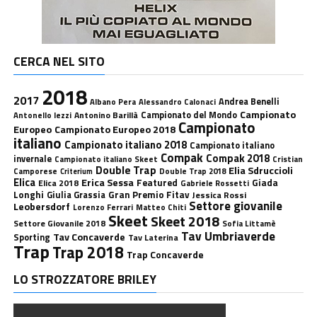
CERCA NEL SITO
2018
2017
Andrea Benelli
Albano Pera
Alessandro Calonaci
Campionato
Antonino Barillà
Campionato del Mondo
Antonello Iezzi
Campionato
Europeo
Campionato Europeo 2018
italiano
Campionato italiano 2018
Campionato italiano
Compak
Compak 2018
invernale
Campionato italiano Skeet
Cristian
Double Trap
Elia Sdruccioli
Camporese
Double Trap 2018
Criterium
Elica
Erica Sessa
Featured
Giada
Elica 2018
Gabriele Rossetti
Longhi
Gran Premio Fitav
Giulia Grassia
Jessica Rossi
Settore giovanile
Leobersdorf
Lorenzo Ferrari
Matteo Chiti
Skeet
Skeet 2018
Settore Giovanile 2018
Sofia Littamè
Tav Umbriaverde
Tav Concaverde
Sporting
Tav Laterina
Trap
Trap 2018
Trap Concaverde
LO STROZZATORE BRILEY