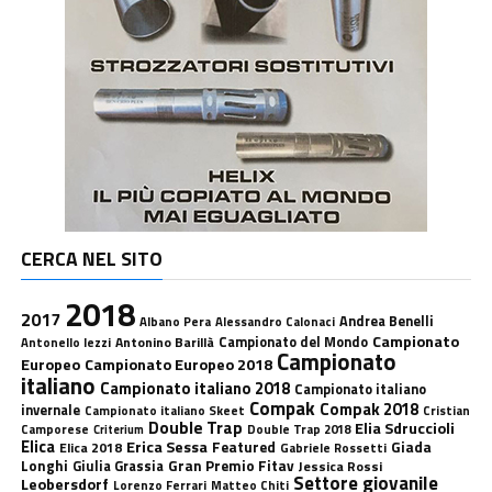
CERCA NEL SITO
2018
2017
Andrea Benelli
Albano Pera
Alessandro Calonaci
Campionato
Antonino Barillà
Campionato del Mondo
Antonello Iezzi
Campionato
Europeo
Campionato Europeo 2018
italiano
Campionato italiano 2018
Campionato italiano
Compak
Compak 2018
invernale
Campionato italiano Skeet
Cristian
Double Trap
Elia Sdruccioli
Camporese
Double Trap 2018
Criterium
Elica
Erica Sessa
Featured
Giada
Elica 2018
Gabriele Rossetti
Longhi
Gran Premio Fitav
Giulia Grassia
Jessica Rossi
Settore giovanile
Leobersdorf
Lorenzo Ferrari
Matteo Chiti