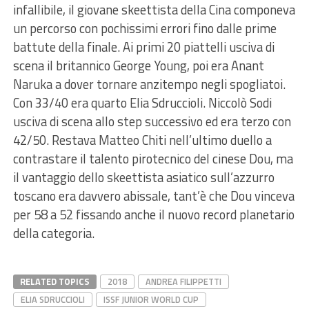
infallibile, il giovane skeettista della Cina componeva
un percorso con pochissimi errori fino dalle prime
battute della finale. Ai primi 20 piattelli usciva di
scena il britannico George Young, poi era Anant
Naruka a dover tornare anzitempo negli spogliatoi.
Con 33/40 era quarto Elia Sdruccioli. Niccolò Sodi
usciva di scena allo step successivo ed era terzo con
42/50. Restava Matteo Chiti nell’ultimo duello a
contrastare il talento pirotecnico del cinese Dou, ma
il vantaggio dello skeettista asiatico sull’azzurro
toscano era davvero abissale, tant’è che Dou vinceva
per 58 a 52 fissando anche il nuovo record planetario
della categoria.
RELATED TOPICS
2018
ANDREA FILIPPETTI
ELIA SDRUCCIOLI
ISSF JUNIOR WORLD CUP