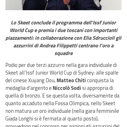
Lo Skeet conclude il programma dell’Issf Junior
World Cup e premia i due toscani con importanti
piazzamenti: in collaborazione con Elia Sdruccioli gli
azzurrini di Andrea Filippetti centrano l’oro a
squadre
Podio per due terzi azzurro nella gara individuale di
Skeet all’Issf Junior World Cup di Sydney: alle spalle
del cinese Xuyang Dou,
Matteo Chiti
conquista la
medaglia d’argento e
Niccolò Sodi
si appropria di
quella di bronzo. E se questa volta, diversamente da
quanto accaduto nella Fossa Olimpica, nello Skeet
non matura un oro individuale (nella gara femminile
Giada Longhi si è fermata al quarto posto),
provvedono nel concorso per nazioni gli azzurrini del