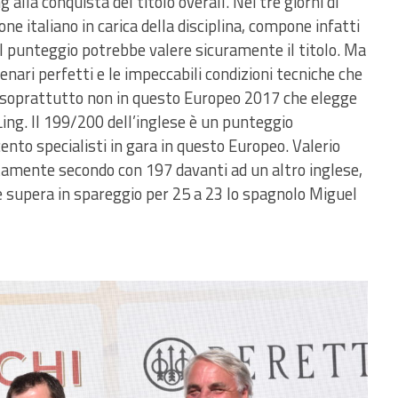
alla conquista del titolo overall. Nei tre giorni di
ne italiano in carica della disciplina, compone infatti
 punteggio potrebbe valere sicuramente il titolo. Ma
enari perfetti e le impeccabili condizioni tecniche che
e soprattutto non in questo Europeo 2017 che elegge
Ling. Il 199/200 dell’inglese è un punteggio
cento specialisti in gara in questo Europeo. Valerio
amente secondo con 197 davanti ad un altro inglese,
e supera in spareggio per 25 a 23 lo spagnolo Miguel