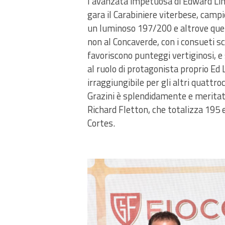
l’avanzata impetuosa di Edward Ling 
gara il Carabiniere viterbese, campio
un luminoso 197/200 e altrove quel
non al Concaverde, con i consueti sc
favoriscono punteggi vertiginosi, 
al ruolo di protagonista proprio Ed 
irraggiungibile per gli altri quattro
Grazini è splendidamente e meritat
Richard Fletton, che totalizza 195 
Cortes.