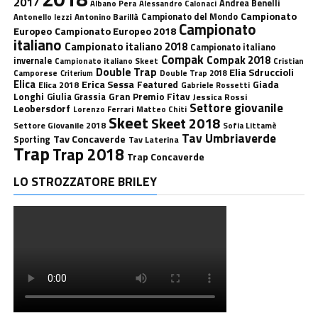
2017
Andrea Benelli
Albano Pera
Alessandro Calonaci
Campionato
Antonino Barillà
Campionato del Mondo
Antonello Iezzi
Campionato
Europeo
Campionato Europeo 2018
italiano
Campionato italiano 2018
Campionato italiano
Compak
Compak 2018
invernale
Campionato italiano Skeet
Cristian
Double Trap
Elia Sdruccioli
Camporese
Double Trap 2018
Criterium
Elica
Erica Sessa
Featured
Giada
Elica 2018
Gabriele Rossetti
Longhi
Gran Premio Fitav
Giulia Grassia
Jessica Rossi
Settore giovanile
Leobersdorf
Lorenzo Ferrari
Matteo Chiti
Skeet
Skeet 2018
Settore Giovanile 2018
Sofia Littamè
Tav Umbriaverde
Tav Concaverde
Sporting
Tav Laterina
Trap
Trap 2018
Trap Concaverde
LO STROZZATORE BRILEY