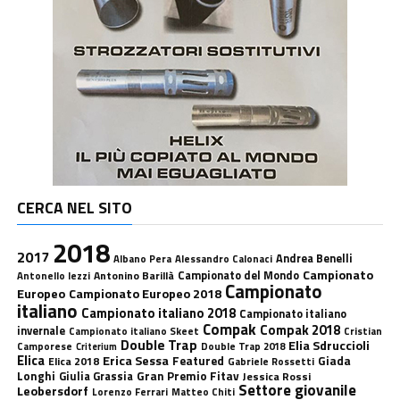
CERCA NEL SITO
2018
2017
Andrea Benelli
Albano Pera
Alessandro Calonaci
Campionato
Antonino Barillà
Campionato del Mondo
Antonello Iezzi
Campionato
Europeo
Campionato Europeo 2018
italiano
Campionato italiano 2018
Campionato italiano
Compak
Compak 2018
invernale
Campionato italiano Skeet
Cristian
Double Trap
Elia Sdruccioli
Camporese
Double Trap 2018
Criterium
Elica
Erica Sessa
Featured
Giada
Elica 2018
Gabriele Rossetti
Longhi
Gran Premio Fitav
Giulia Grassia
Jessica Rossi
Settore giovanile
Leobersdorf
Lorenzo Ferrari
Matteo Chiti