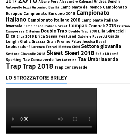
2017
Andrea Benelli
Albano Pera
Alessandro Calonaci
Campionato
Antonino Barillà
Campionato del Mondo
Antonello Iezzi
Campionato
Europeo
Campionato Europeo 2018
italiano
Campionato italiano 2018
Campionato italiano
Compak
Compak 2018
invernale
Campionato italiano Skeet
Cristian
Double Trap
Elia Sdruccioli
Camporese
Double Trap 2018
Criterium
Elica
Erica Sessa
Featured
Giada
Elica 2018
Gabriele Rossetti
Longhi
Gran Premio Fitav
Giulia Grassia
Jessica Rossi
Settore giovanile
Leobersdorf
Lorenzo Ferrari
Matteo Chiti
Skeet
Skeet 2018
Settore Giovanile 2018
Sofia Littamè
Tav Umbriaverde
Tav Concaverde
Sporting
Tav Laterina
Trap
Trap 2018
Trap Concaverde
LO STROZZATORE BRILEY