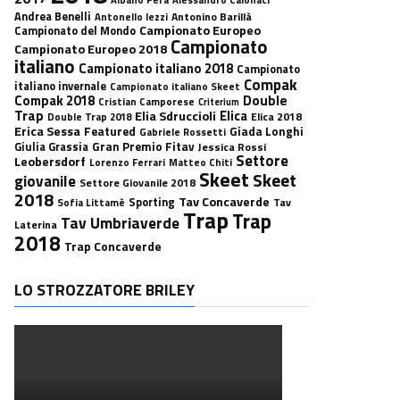
Andrea Benelli
Antonino Barillà
Antonello Iezzi
Campionato Europeo
Campionato del Mondo
Campionato
Campionato Europeo 2018
italiano
Campionato italiano 2018
Campionato
Compak
italiano invernale
Campionato italiano Skeet
Double
Compak 2018
Cristian Camporese
Criterium
Trap
Elica
Elia Sdruccioli
Elica 2018
Double Trap 2018
Erica Sessa
Featured
Giada Longhi
Gabriele Rossetti
Gran Premio Fitav
Giulia Grassia
Jessica Rossi
Settore
Leobersdorf
Lorenzo Ferrari
Matteo Chiti
Skeet
Skeet
giovanile
Settore Giovanile 2018
2018
Tav Concaverde
Sporting
Tav
Sofia Littamè
Trap
Trap
Tav Umbriaverde
Laterina
2018
Trap Concaverde
LO STROZZATORE BRILEY