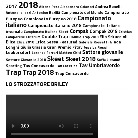
2018
2017
Andrea Benelli
Albano Pera
Alessandro Calonaci
Campionato
Antonino Barillà
Campionato del Mondo
Antonello Iezzi
Campionato
Europeo
Campionato Europeo 2018
italiano
Campionato italiano 2018
Campionato italiano
Compak
Compak 2018
invernale
Campionato italiano Skeet
Cristian
Double Trap
Elia Sdruccioli
Camporese
Double Trap 2018
Criterium
Elica
Erica Sessa
Featured
Giada
Elica 2018
Gabriele Rossetti
Longhi
Gran Premio Fitav
Giulia Grassia
Jessica Rossi
Settore giovanile
Leobersdorf
Lorenzo Ferrari
Matteo Chiti
Skeet
Skeet 2018
Settore Giovanile 2018
Sofia Littamè
Tav Umbriaverde
Tav Concaverde
Sporting
Tav Laterina
Trap
Trap 2018
Trap Concaverde
LO STROZZATORE BRILEY