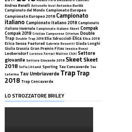
Andrea Benelli
Antonino Barillà
Antonello Iezzi
Campionato Europeo
Campionato del Mondo
Campionato
Campionato Europeo 2018
italiano
Campionato italiano 2018
Campionato
Compak
italiano invernale
Campionato italiano Skeet
Double
Compak 2018
Cristian Camporese
Criterium
Trap
Elica
Elia Sdruccioli
Elica 2018
Double Trap 2018
Erica Sessa
Featured
Giada Longhi
Gabriele Rossetti
Gran Premio Fitav
Giulia Grassia
Jessica Rossi
Settore
Leobersdorf
Lorenzo Ferrari
Matteo Chiti
Skeet
Skeet
giovanile
Settore Giovanile 2018
2018
Tav Concaverde
Sporting
Tav
Sofia Littamè
Trap
Trap
Tav Umbriaverde
Laterina
2018
Trap Concaverde
LO STROZZATORE BRILEY