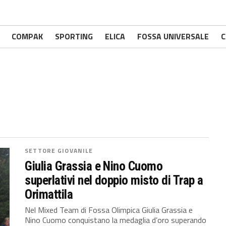
COMPAK
SPORTING
ELICA
FOSSA UNIVERSALE
C
SETTORE GIOVANILE
Giulia Grassia e Nino Cuomo
superlativi nel doppio misto di Trap a
Orimattila
Nel Mixed Team di Fossa Olimpica Giulia Grassia e
Nino Cuomo conquistano la medaglia d’oro superando