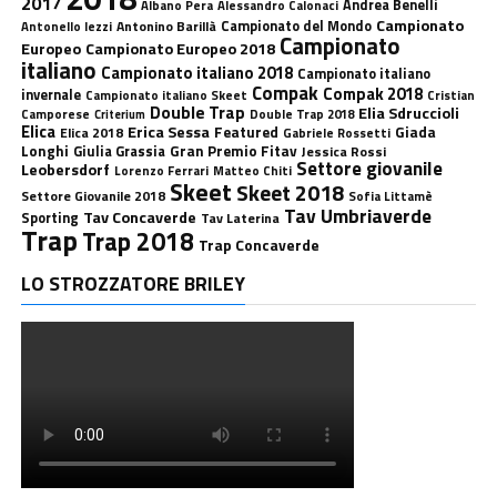
2017
Andrea Benelli
Albano Pera
Alessandro Calonaci
Campionato
Antonino Barillà
Campionato del Mondo
Antonello Iezzi
Campionato
Europeo
Campionato Europeo 2018
italiano
Campionato italiano 2018
Campionato italiano
Compak
Compak 2018
invernale
Campionato italiano Skeet
Cristian
Double Trap
Elia Sdruccioli
Camporese
Double Trap 2018
Criterium
Elica
Erica Sessa
Featured
Giada
Elica 2018
Gabriele Rossetti
Longhi
Gran Premio Fitav
Giulia Grassia
Jessica Rossi
Settore giovanile
Leobersdorf
Lorenzo Ferrari
Matteo Chiti
Skeet
Skeet 2018
Settore Giovanile 2018
Sofia Littamè
Tav Umbriaverde
Tav Concaverde
Sporting
Tav Laterina
Trap
Trap 2018
Trap Concaverde
LO STROZZATORE BRILEY