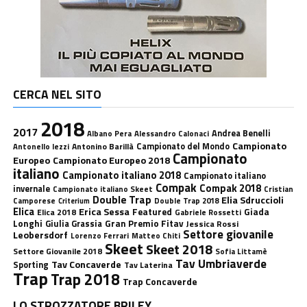
CERCA NEL SITO
2018
2017
Andrea Benelli
Albano Pera
Alessandro Calonaci
Campionato
Antonino Barillà
Campionato del Mondo
Antonello Iezzi
Campionato
Europeo
Campionato Europeo 2018
italiano
Campionato italiano 2018
Campionato italiano
Compak
Compak 2018
invernale
Campionato italiano Skeet
Cristian
Double Trap
Elia Sdruccioli
Camporese
Double Trap 2018
Criterium
Elica
Erica Sessa
Featured
Giada
Elica 2018
Gabriele Rossetti
Longhi
Gran Premio Fitav
Giulia Grassia
Jessica Rossi
Settore giovanile
Leobersdorf
Lorenzo Ferrari
Matteo Chiti
Skeet
Skeet 2018
Settore Giovanile 2018
Sofia Littamè
Tav Umbriaverde
Tav Concaverde
Sporting
Tav Laterina
Trap
Trap 2018
Trap Concaverde
LO STROZZATORE BRILEY