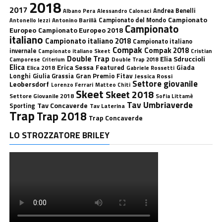
2018
2017
Andrea Benelli
Albano Pera
Alessandro Calonaci
Campionato
Antonino Barillà
Campionato del Mondo
Antonello Iezzi
Campionato
Europeo
Campionato Europeo 2018
italiano
Campionato italiano 2018
Campionato italiano
Compak
Compak 2018
invernale
Campionato italiano Skeet
Cristian
Double Trap
Elia Sdruccioli
Camporese
Double Trap 2018
Criterium
Elica
Erica Sessa
Featured
Giada
Elica 2018
Gabriele Rossetti
Longhi
Gran Premio Fitav
Giulia Grassia
Jessica Rossi
Settore giovanile
Leobersdorf
Lorenzo Ferrari
Matteo Chiti
Skeet
Skeet 2018
Settore Giovanile 2018
Sofia Littamè
Tav Umbriaverde
Tav Concaverde
Sporting
Tav Laterina
Trap
Trap 2018
Trap Concaverde
LO STROZZATORE BRILEY