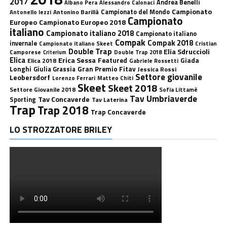
2017
Andrea Benelli
Albano Pera
Alessandro Calonaci
Campionato
Antonino Barillà
Campionato del Mondo
Antonello Iezzi
Campionato
Europeo
Campionato Europeo 2018
italiano
Campionato italiano 2018
Campionato italiano
Compak
Compak 2018
invernale
Campionato italiano Skeet
Cristian
Double Trap
Elia Sdruccioli
Camporese
Double Trap 2018
Criterium
Elica
Erica Sessa
Featured
Giada
Elica 2018
Gabriele Rossetti
Longhi
Gran Premio Fitav
Giulia Grassia
Jessica Rossi
Settore giovanile
Leobersdorf
Lorenzo Ferrari
Matteo Chiti
Skeet
Skeet 2018
Settore Giovanile 2018
Sofia Littamè
Tav Umbriaverde
Tav Concaverde
Sporting
Tav Laterina
Trap
Trap 2018
Trap Concaverde
LO STROZZATORE BRILEY