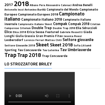
2018
2017
Andrea Benelli
Albano Pera
Alessandro Calonaci
Campionato
Antonino Barillà
Campionato del Mondo
Antonello Iezzi
Campionato
Europeo
Campionato Europeo 2018
italiano
Campionato italiano 2018
Campionato italiano
Compak
Compak 2018
invernale
Campionato italiano Skeet
Cristian
Double Trap
Elia Sdruccioli
Camporese
Double Trap 2018
Criterium
Elica
Erica Sessa
Featured
Giada
Elica 2018
Gabriele Rossetti
Longhi
Gran Premio Fitav
Giulia Grassia
Jessica Rossi
Settore giovanile
Leobersdorf
Lorenzo Ferrari
Matteo Chiti
Skeet
Skeet 2018
Settore Giovanile 2018
Sofia Littamè
Tav Umbriaverde
Tav Concaverde
Sporting
Tav Laterina
Trap
Trap 2018
Trap Concaverde
LO STROZZATORE BRILEY