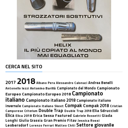
CERCA NEL SITO
2018
2017
Andrea Benelli
Albano Pera
Alessandro Calonaci
Campionato
Antonino Barillà
Campionato del Mondo
Antonello Iezzi
Campionato
Europeo
Campionato Europeo 2018
italiano
Campionato italiano 2018
Campionato italiano
Compak
Compak 2018
invernale
Campionato italiano Skeet
Cristian
Double Trap
Elia Sdruccioli
Camporese
Double Trap 2018
Criterium
Elica
Erica Sessa
Featured
Giada
Elica 2018
Gabriele Rossetti
Longhi
Gran Premio Fitav
Giulia Grassia
Jessica Rossi
Settore giovanile
Leobersdorf
Lorenzo Ferrari
Matteo Chiti