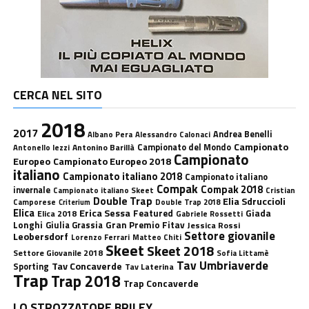
CERCA NEL SITO
2018
2017
Andrea Benelli
Albano Pera
Alessandro Calonaci
Campionato
Antonino Barillà
Campionato del Mondo
Antonello Iezzi
Campionato
Europeo
Campionato Europeo 2018
italiano
Campionato italiano 2018
Campionato italiano
Compak
Compak 2018
invernale
Campionato italiano Skeet
Cristian
Double Trap
Elia Sdruccioli
Camporese
Double Trap 2018
Criterium
Elica
Erica Sessa
Featured
Giada
Elica 2018
Gabriele Rossetti
Longhi
Gran Premio Fitav
Giulia Grassia
Jessica Rossi
Settore giovanile
Leobersdorf
Lorenzo Ferrari
Matteo Chiti
Skeet
Skeet 2018
Settore Giovanile 2018
Sofia Littamè
Tav Umbriaverde
Tav Concaverde
Sporting
Tav Laterina
Trap
Trap 2018
Trap Concaverde
LO STROZZATORE BRILEY