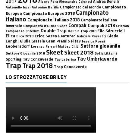
2017
Andrea Benelli
Albano Pera
Alessandro Calonaci
Campionato
Antonino Barillà
Campionato del Mondo
Antonello Iezzi
Campionato
Europeo
Campionato Europeo 2018
italiano
Campionato italiano 2018
Campionato italiano
Compak
Compak 2018
invernale
Campionato italiano Skeet
Cristian
Double Trap
Elia Sdruccioli
Camporese
Double Trap 2018
Criterium
Elica
Erica Sessa
Featured
Giada
Elica 2018
Gabriele Rossetti
Longhi
Gran Premio Fitav
Giulia Grassia
Jessica Rossi
Settore giovanile
Leobersdorf
Lorenzo Ferrari
Matteo Chiti
Skeet
Skeet 2018
Settore Giovanile 2018
Sofia Littamè
Tav Umbriaverde
Tav Concaverde
Sporting
Tav Laterina
Trap
Trap 2018
Trap Concaverde
LO STROZZATORE BRILEY