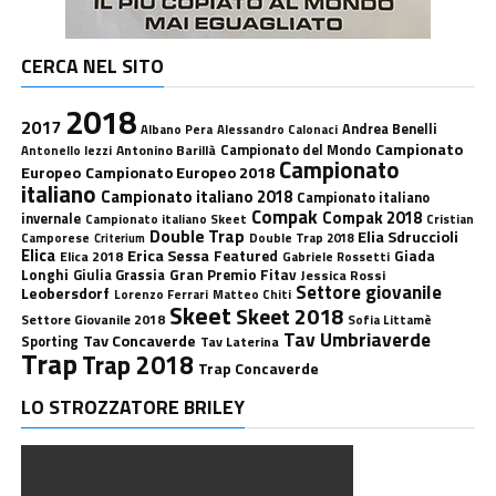
CERCA NEL SITO
2018
2017
Andrea Benelli
Albano Pera
Alessandro Calonaci
Campionato
Antonino Barillà
Campionato del Mondo
Antonello Iezzi
Campionato
Europeo
Campionato Europeo 2018
italiano
Campionato italiano 2018
Campionato italiano
Compak
Compak 2018
invernale
Campionato italiano Skeet
Cristian
Double Trap
Elia Sdruccioli
Camporese
Double Trap 2018
Criterium
Elica
Erica Sessa
Featured
Giada
Elica 2018
Gabriele Rossetti
Longhi
Gran Premio Fitav
Giulia Grassia
Jessica Rossi
Settore giovanile
Leobersdorf
Lorenzo Ferrari
Matteo Chiti
Skeet
Skeet 2018
Settore Giovanile 2018
Sofia Littamè
Tav Umbriaverde
Tav Concaverde
Sporting
Tav Laterina
Trap
Trap 2018
Trap Concaverde
LO STROZZATORE BRILEY