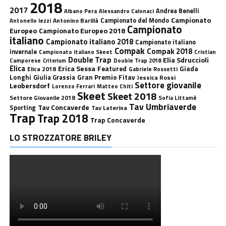
2018
2017
Andrea Benelli
Albano Pera
Alessandro Calonaci
Campionato
Antonino Barillà
Campionato del Mondo
Antonello Iezzi
Campionato
Europeo
Campionato Europeo 2018
italiano
Campionato italiano 2018
Campionato italiano
Compak
Compak 2018
invernale
Campionato italiano Skeet
Cristian
Double Trap
Elia Sdruccioli
Camporese
Double Trap 2018
Criterium
Elica
Erica Sessa
Featured
Giada
Elica 2018
Gabriele Rossetti
Longhi
Gran Premio Fitav
Giulia Grassia
Jessica Rossi
Settore giovanile
Leobersdorf
Lorenzo Ferrari
Matteo Chiti
Skeet
Skeet 2018
Settore Giovanile 2018
Sofia Littamè
Tav Umbriaverde
Tav Concaverde
Sporting
Tav Laterina
Trap
Trap 2018
Trap Concaverde
LO STROZZATORE BRILEY