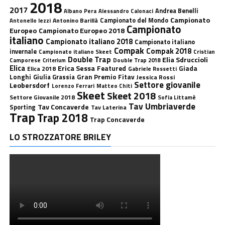
2018
2017
Andrea Benelli
Albano Pera
Alessandro Calonaci
Campionato
Antonino Barillà
Campionato del Mondo
Antonello Iezzi
Campionato
Europeo
Campionato Europeo 2018
italiano
Campionato italiano 2018
Campionato italiano
Compak
Compak 2018
invernale
Campionato italiano Skeet
Cristian
Double Trap
Elia Sdruccioli
Camporese
Double Trap 2018
Criterium
Elica
Erica Sessa
Featured
Giada
Elica 2018
Gabriele Rossetti
Longhi
Gran Premio Fitav
Giulia Grassia
Jessica Rossi
Settore giovanile
Leobersdorf
Lorenzo Ferrari
Matteo Chiti
Skeet
Skeet 2018
Settore Giovanile 2018
Sofia Littamè
Tav Umbriaverde
Tav Concaverde
Sporting
Tav Laterina
Trap
Trap 2018
Trap Concaverde
LO STROZZATORE BRILEY