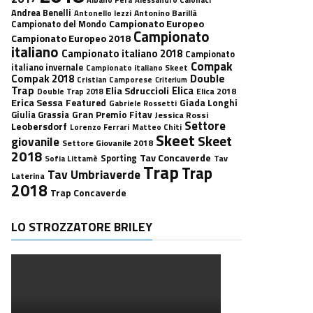
Andrea Benelli
Antonino Barillà
Antonello Iezzi
Campionato Europeo
Campionato del Mondo
Campionato
Campionato Europeo 2018
italiano
Campionato italiano 2018
Campionato
Compak
italiano invernale
Campionato italiano Skeet
Double
Compak 2018
Cristian Camporese
Criterium
Trap
Elica
Elia Sdruccioli
Elica 2018
Double Trap 2018
Erica Sessa
Featured
Giada Longhi
Gabriele Rossetti
Gran Premio Fitav
Giulia Grassia
Jessica Rossi
Settore
Leobersdorf
Lorenzo Ferrari
Matteo Chiti
Skeet
Skeet
giovanile
Settore Giovanile 2018
2018
Tav Concaverde
Sporting
Tav
Sofia Littamè
Trap
Trap
Tav Umbriaverde
Laterina
2018
Trap Concaverde
LO STROZZATORE BRILEY