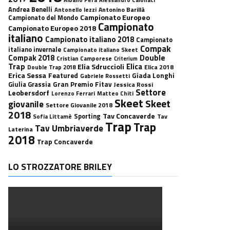
Andrea Benelli
Antonino Barillà
Antonello Iezzi
Campionato Europeo
Campionato del Mondo
Campionato
Campionato Europeo 2018
italiano
Campionato italiano 2018
Campionato
Compak
italiano invernale
Campionato italiano Skeet
Double
Compak 2018
Cristian Camporese
Criterium
Trap
Elica
Elia Sdruccioli
Elica 2018
Double Trap 2018
Erica Sessa
Featured
Giada Longhi
Gabriele Rossetti
Gran Premio Fitav
Giulia Grassia
Jessica Rossi
Settore
Leobersdorf
Lorenzo Ferrari
Matteo Chiti
Skeet
Skeet
giovanile
Settore Giovanile 2018
2018
Tav Concaverde
Sporting
Tav
Sofia Littamè
Trap
Trap
Tav Umbriaverde
Laterina
2018
Trap Concaverde
LO STROZZATORE BRILEY