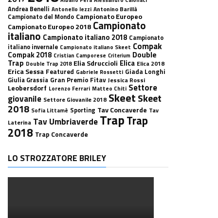
Andrea Benelli
Antonino Barillà
Antonello Iezzi
Campionato Europeo
Campionato del Mondo
Campionato
Campionato Europeo 2018
italiano
Campionato italiano 2018
Campionato
Compak
italiano invernale
Campionato italiano Skeet
Double
Compak 2018
Cristian Camporese
Criterium
Trap
Elica
Elia Sdruccioli
Elica 2018
Double Trap 2018
Erica Sessa
Featured
Giada Longhi
Gabriele Rossetti
Gran Premio Fitav
Giulia Grassia
Jessica Rossi
Settore
Leobersdorf
Lorenzo Ferrari
Matteo Chiti
Skeet
Skeet
giovanile
Settore Giovanile 2018
2018
Tav Concaverde
Sporting
Tav
Sofia Littamè
Trap
Trap
Tav Umbriaverde
Laterina
2018
Trap Concaverde
LO STROZZATORE BRILEY