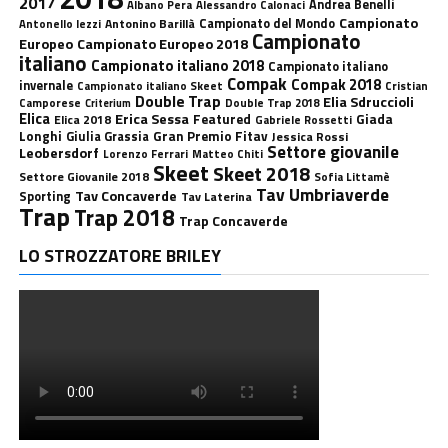
2017
Andrea Benelli
Albano Pera
Alessandro Calonaci
Campionato
Antonino Barillà
Campionato del Mondo
Antonello Iezzi
Campionato
Europeo
Campionato Europeo 2018
italiano
Campionato italiano 2018
Campionato italiano
Compak
Compak 2018
invernale
Campionato italiano Skeet
Cristian
Double Trap
Elia Sdruccioli
Camporese
Double Trap 2018
Criterium
Elica
Erica Sessa
Featured
Giada
Elica 2018
Gabriele Rossetti
Longhi
Gran Premio Fitav
Giulia Grassia
Jessica Rossi
Settore giovanile
Leobersdorf
Lorenzo Ferrari
Matteo Chiti
Skeet
Skeet 2018
Settore Giovanile 2018
Sofia Littamè
Tav Umbriaverde
Tav Concaverde
Sporting
Tav Laterina
Trap
Trap 2018
Trap Concaverde
LO STROZZATORE BRILEY