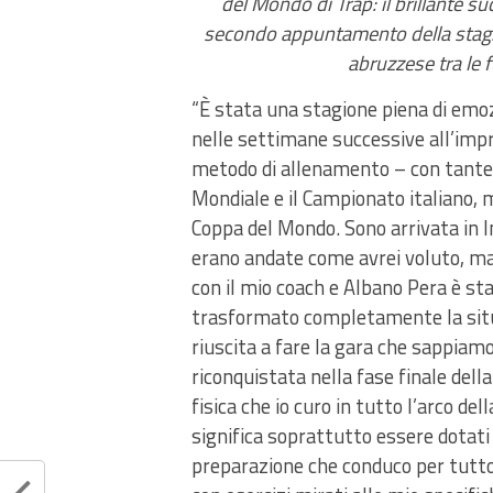
del Mondo di Trap: il brillante s
secondo appuntamento della stagi
abruzzese tra le f
“È stata una stagione piena di emoz
nelle settimane successive all’impr
metodo di allenamento – con tante g
Mondiale e il Campionato italiano, 
Coppa del Mondo. Sono arrivata in I
erano andate come avrei voluto, ma
con il mio coach e Albano Pera è sta
trasformato completamente la situ
riuscita a fare la gara che sappiam
riconquistata nella fase finale dell
fisica che io curo in tutto l’arco d
significa soprattutto essere dotati 
preparazione che conduco per tutto l