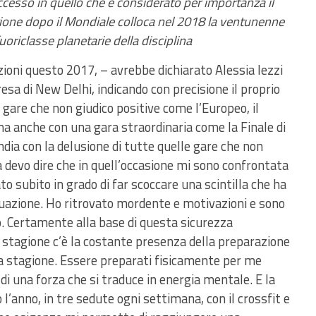
uccesso in quello che è considerato per importanza il
one dopo il Mondiale colloca nel 2018 la ventunenne
uoriclasse planetarie della disciplina
ioni questo 2017, – avrebbe dichiarato Alessia Iezzi
esa di New Delhi, indicando con precisione il proprio
are che non giudico positive come l’Europeo, il
ma anche con una gara straordinaria come la Finale di
ndia con la delusione di tutte quelle gare che non
 devo dire che in quell’occasione mi sono confrontata
to subito in grado di far scoccare una scintilla che ha
azione. Ho ritrovato mordente e motivazioni e sono
o. Certamente alla base di questa sicurezza
a stagione c’è la costante presenza della preparazione
ella stagione. Essere preparati fisicamente per me
di una forza che si traduce in energia mentale. E la
’anno, in tre sedute ogni settimana, con il crossfit e