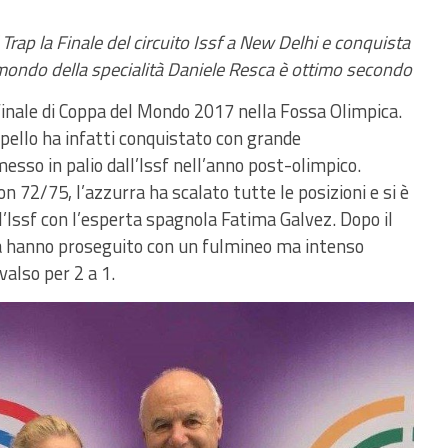
rap la Finale del circuito Issf a New Delhi e conquista
el mondo della specialità Daniele Resca è ottimo secondo
a Finale di Coppa del Mondo 2017 nella Fossa Olimpica.
ello ha infatti conquistato con grande
messo in palio dall’Issf nell’anno post-olimpico.
on 72/75, l’azzurra ha scalato tutte le posizioni e si è
ell’Issf con l’esperta spagnola Fatima Galvez. Dopo il
sa hanno proseguito con un fulmineo ma intenso
valso per 2 a 1.