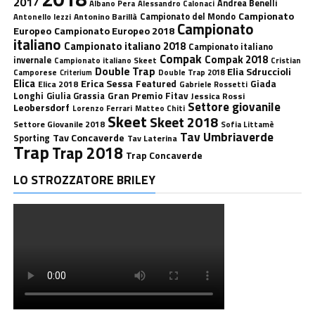
2017
Andrea Benelli
Albano Pera
Alessandro Calonaci
Campionato
Antonino Barillà
Campionato del Mondo
Antonello Iezzi
Campionato
Europeo
Campionato Europeo 2018
italiano
Campionato italiano 2018
Campionato italiano
Compak
Compak 2018
invernale
Campionato italiano Skeet
Cristian
Double Trap
Elia Sdruccioli
Camporese
Double Trap 2018
Criterium
Elica
Erica Sessa
Featured
Giada
Elica 2018
Gabriele Rossetti
Longhi
Gran Premio Fitav
Giulia Grassia
Jessica Rossi
Settore giovanile
Leobersdorf
Lorenzo Ferrari
Matteo Chiti
Skeet
Skeet 2018
Settore Giovanile 2018
Sofia Littamè
Tav Umbriaverde
Tav Concaverde
Sporting
Tav Laterina
Trap
Trap 2018
Trap Concaverde
LO STROZZATORE BRILEY