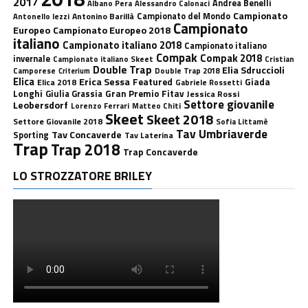
2017
Andrea Benelli
Albano Pera
Alessandro Calonaci
Campionato
Antonino Barillà
Campionato del Mondo
Antonello Iezzi
Campionato
Europeo
Campionato Europeo 2018
italiano
Campionato italiano 2018
Campionato italiano
Compak
Compak 2018
invernale
Campionato italiano Skeet
Cristian
Double Trap
Elia Sdruccioli
Camporese
Double Trap 2018
Criterium
Elica
Erica Sessa
Featured
Giada
Elica 2018
Gabriele Rossetti
Longhi
Gran Premio Fitav
Giulia Grassia
Jessica Rossi
Settore giovanile
Leobersdorf
Lorenzo Ferrari
Matteo Chiti
Skeet
Skeet 2018
Settore Giovanile 2018
Sofia Littamè
Tav Umbriaverde
Tav Concaverde
Sporting
Tav Laterina
Trap
Trap 2018
Trap Concaverde
LO STROZZATORE BRILEY