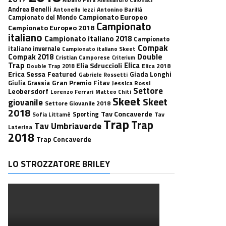
Andrea Benelli
Antonino Barillà
Antonello Iezzi
Campionato Europeo
Campionato del Mondo
Campionato
Campionato Europeo 2018
italiano
Campionato italiano 2018
Campionato
Compak
italiano invernale
Campionato italiano Skeet
Double
Compak 2018
Cristian Camporese
Criterium
Trap
Elica
Elia Sdruccioli
Elica 2018
Double Trap 2018
Erica Sessa
Featured
Giada Longhi
Gabriele Rossetti
Gran Premio Fitav
Giulia Grassia
Jessica Rossi
Settore
Leobersdorf
Lorenzo Ferrari
Matteo Chiti
Skeet
Skeet
giovanile
Settore Giovanile 2018
2018
Tav Concaverde
Sporting
Tav
Sofia Littamè
Trap
Trap
Tav Umbriaverde
Laterina
2018
Trap Concaverde
LO STROZZATORE BRILEY