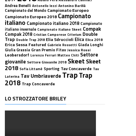
Andrea Benelli
Antonino Barillà
Antonello Iezzi
Campionato Europeo
Campionato del Mondo
Campionato
Campionato Europeo 2018
italiano
Campionato italiano 2018
Campionato
Compak
italiano invernale
Campionato italiano Skeet
Double
Compak 2018
Cristian Camporese
Criterium
Trap
Elica
Elia Sdruccioli
Elica 2018
Double Trap 2018
Erica Sessa
Featured
Giada Longhi
Gabriele Rossetti
Gran Premio Fitav
Giulia Grassia
Jessica Rossi
Settore
Leobersdorf
Lorenzo Ferrari
Matteo Chiti
Skeet
Skeet
giovanile
Settore Giovanile 2018
2018
Tav Concaverde
Sporting
Tav
Sofia Littamè
Trap
Trap
Tav Umbriaverde
Laterina
2018
Trap Concaverde
LO STROZZATORE BRILEY