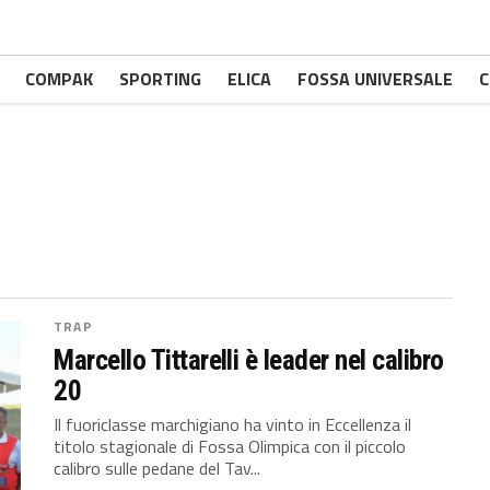
COMPAK
SPORTING
ELICA
FOSSA UNIVERSALE
C
TRAP
Marcello Tittarelli è leader nel calibro
20
Il fuoriclasse marchigiano ha vinto in Eccellenza il
titolo stagionale di Fossa Olimpica con il piccolo
calibro sulle pedane del Tav...