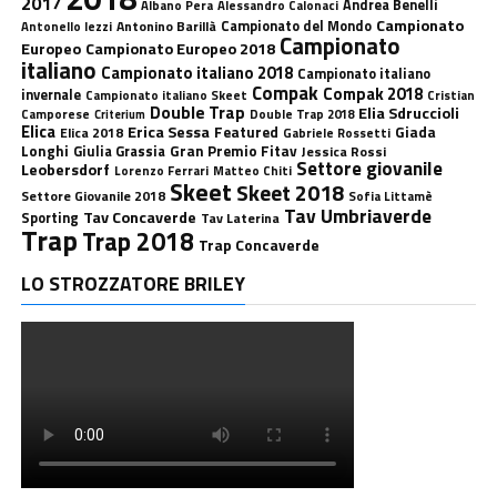
2017
Andrea Benelli
Albano Pera
Alessandro Calonaci
Campionato
Antonino Barillà
Campionato del Mondo
Antonello Iezzi
Campionato
Europeo
Campionato Europeo 2018
italiano
Campionato italiano 2018
Campionato italiano
Compak
Compak 2018
invernale
Campionato italiano Skeet
Cristian
Double Trap
Elia Sdruccioli
Camporese
Double Trap 2018
Criterium
Elica
Erica Sessa
Featured
Giada
Elica 2018
Gabriele Rossetti
Longhi
Gran Premio Fitav
Giulia Grassia
Jessica Rossi
Settore giovanile
Leobersdorf
Lorenzo Ferrari
Matteo Chiti
Skeet
Skeet 2018
Settore Giovanile 2018
Sofia Littamè
Tav Umbriaverde
Tav Concaverde
Sporting
Tav Laterina
Trap
Trap 2018
Trap Concaverde
LO STROZZATORE BRILEY