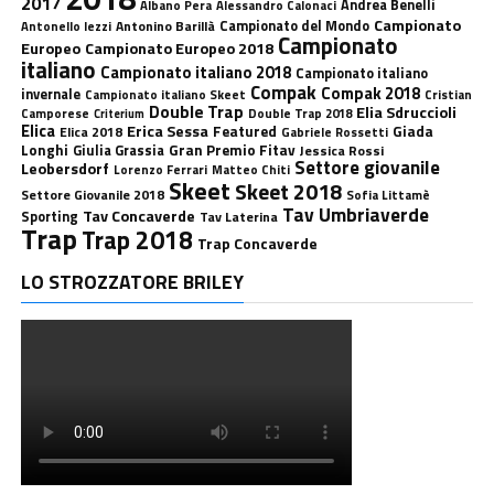
2017
Andrea Benelli
Albano Pera
Alessandro Calonaci
Campionato
Antonino Barillà
Campionato del Mondo
Antonello Iezzi
Campionato
Europeo
Campionato Europeo 2018
italiano
Campionato italiano 2018
Campionato italiano
Compak
Compak 2018
invernale
Campionato italiano Skeet
Cristian
Double Trap
Elia Sdruccioli
Camporese
Double Trap 2018
Criterium
Elica
Erica Sessa
Featured
Giada
Elica 2018
Gabriele Rossetti
Longhi
Gran Premio Fitav
Giulia Grassia
Jessica Rossi
Settore giovanile
Leobersdorf
Lorenzo Ferrari
Matteo Chiti
Skeet
Skeet 2018
Settore Giovanile 2018
Sofia Littamè
Tav Umbriaverde
Tav Concaverde
Sporting
Tav Laterina
Trap
Trap 2018
Trap Concaverde
LO STROZZATORE BRILEY