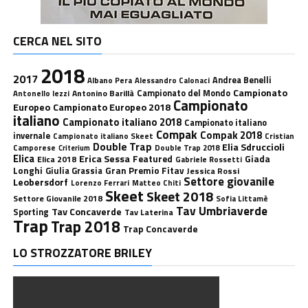
CERCA NEL SITO
2018
2017
Andrea Benelli
Albano Pera
Alessandro Calonaci
Campionato
Antonino Barillà
Campionato del Mondo
Antonello Iezzi
Campionato
Europeo
Campionato Europeo 2018
italiano
Campionato italiano 2018
Campionato italiano
Compak
Compak 2018
invernale
Campionato italiano Skeet
Cristian
Double Trap
Elia Sdruccioli
Camporese
Double Trap 2018
Criterium
Elica
Erica Sessa
Featured
Giada
Elica 2018
Gabriele Rossetti
Longhi
Gran Premio Fitav
Giulia Grassia
Jessica Rossi
Settore giovanile
Leobersdorf
Lorenzo Ferrari
Matteo Chiti
Skeet
Skeet 2018
Settore Giovanile 2018
Sofia Littamè
Tav Umbriaverde
Tav Concaverde
Sporting
Tav Laterina
Trap
Trap 2018
Trap Concaverde
LO STROZZATORE BRILEY