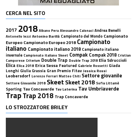
CERCA NEL SITO
2018
2017
Andrea Benelli
Albano Pera
Alessandro Calonaci
Campionato
Antonino Barillà
Campionato del Mondo
Antonello Iezzi
Campionato
Europeo
Campionato Europeo 2018
italiano
Campionato italiano 2018
Campionato italiano
Compak
Compak 2018
invernale
Campionato italiano Skeet
Cristian
Double Trap
Elia Sdruccioli
Camporese
Double Trap 2018
Criterium
Elica
Erica Sessa
Featured
Giada
Elica 2018
Gabriele Rossetti
Longhi
Gran Premio Fitav
Giulia Grassia
Jessica Rossi
Settore giovanile
Leobersdorf
Lorenzo Ferrari
Matteo Chiti
Skeet
Skeet 2018
Settore Giovanile 2018
Sofia Littamè
Tav Umbriaverde
Tav Concaverde
Sporting
Tav Laterina
Trap
Trap 2018
Trap Concaverde
LO STROZZATORE BRILEY