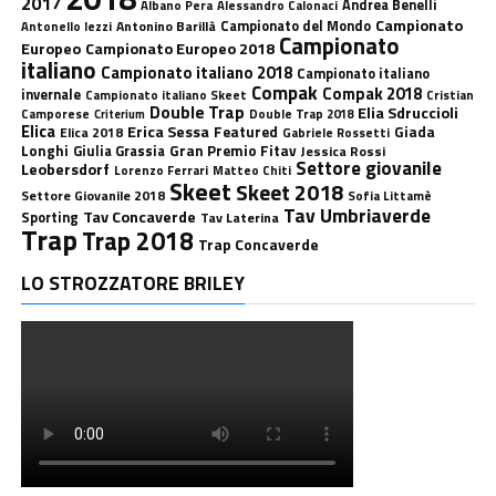
2017
Andrea Benelli
Albano Pera
Alessandro Calonaci
Campionato
Antonino Barillà
Campionato del Mondo
Antonello Iezzi
Campionato
Europeo
Campionato Europeo 2018
italiano
Campionato italiano 2018
Campionato italiano
Compak
Compak 2018
invernale
Campionato italiano Skeet
Cristian
Double Trap
Elia Sdruccioli
Camporese
Double Trap 2018
Criterium
Elica
Erica Sessa
Featured
Giada
Elica 2018
Gabriele Rossetti
Longhi
Gran Premio Fitav
Giulia Grassia
Jessica Rossi
Settore giovanile
Leobersdorf
Lorenzo Ferrari
Matteo Chiti
Skeet
Skeet 2018
Settore Giovanile 2018
Sofia Littamè
Tav Umbriaverde
Tav Concaverde
Sporting
Tav Laterina
Trap
Trap 2018
Trap Concaverde
LO STROZZATORE BRILEY