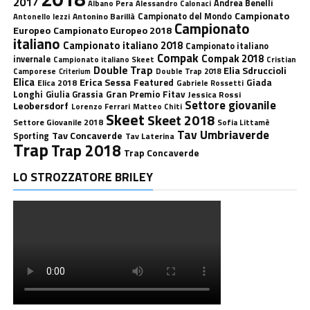
2017
Andrea Benelli
Albano Pera
Alessandro Calonaci
Campionato
Antonino Barillà
Campionato del Mondo
Antonello Iezzi
Campionato
Europeo
Campionato Europeo 2018
italiano
Campionato italiano 2018
Campionato italiano
Compak
Compak 2018
invernale
Campionato italiano Skeet
Cristian
Double Trap
Elia Sdruccioli
Camporese
Double Trap 2018
Criterium
Elica
Erica Sessa
Featured
Giada
Elica 2018
Gabriele Rossetti
Longhi
Gran Premio Fitav
Giulia Grassia
Jessica Rossi
Settore giovanile
Leobersdorf
Lorenzo Ferrari
Matteo Chiti
Skeet
Skeet 2018
Settore Giovanile 2018
Sofia Littamè
Tav Umbriaverde
Tav Concaverde
Sporting
Tav Laterina
Trap
Trap 2018
Trap Concaverde
LO STROZZATORE BRILEY