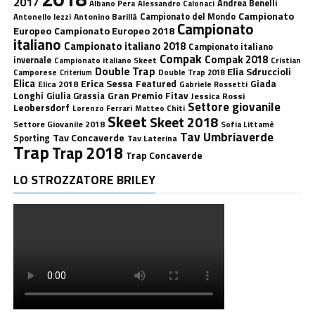
2017
Andrea Benelli
Albano Pera
Alessandro Calonaci
Campionato
Antonino Barillà
Campionato del Mondo
Antonello Iezzi
Campionato
Europeo
Campionato Europeo 2018
italiano
Campionato italiano 2018
Campionato italiano
Compak
Compak 2018
invernale
Campionato italiano Skeet
Cristian
Double Trap
Elia Sdruccioli
Camporese
Double Trap 2018
Criterium
Elica
Erica Sessa
Featured
Giada
Elica 2018
Gabriele Rossetti
Longhi
Gran Premio Fitav
Giulia Grassia
Jessica Rossi
Settore giovanile
Leobersdorf
Lorenzo Ferrari
Matteo Chiti
Skeet
Skeet 2018
Settore Giovanile 2018
Sofia Littamè
Tav Umbriaverde
Tav Concaverde
Sporting
Tav Laterina
Trap
Trap 2018
Trap Concaverde
LO STROZZATORE BRILEY