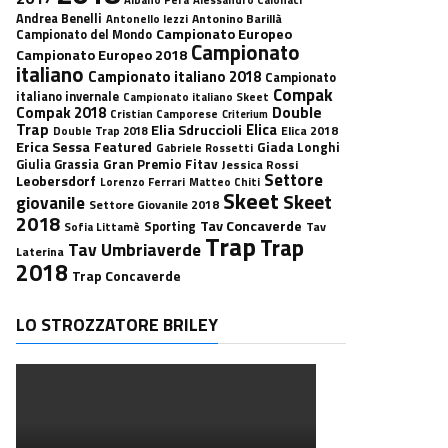
Andrea Benelli
Antonino Barillà
Antonello Iezzi
Campionato Europeo
Campionato del Mondo
Campionato
Campionato Europeo 2018
italiano
Campionato italiano 2018
Campionato
Compak
italiano invernale
Campionato italiano Skeet
Double
Compak 2018
Cristian Camporese
Criterium
Trap
Elica
Elia Sdruccioli
Elica 2018
Double Trap 2018
Erica Sessa
Featured
Giada Longhi
Gabriele Rossetti
Gran Premio Fitav
Giulia Grassia
Jessica Rossi
Settore
Leobersdorf
Lorenzo Ferrari
Matteo Chiti
Skeet
Skeet
giovanile
Settore Giovanile 2018
2018
Tav Concaverde
Sporting
Tav
Sofia Littamè
Trap
Trap
Tav Umbriaverde
Laterina
2018
Trap Concaverde
LO STROZZATORE BRILEY