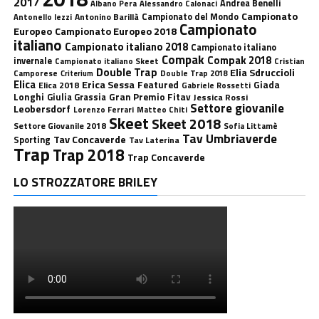
2017
Andrea Benelli
Albano Pera
Alessandro Calonaci
Campionato
Antonino Barillà
Campionato del Mondo
Antonello Iezzi
Campionato
Europeo
Campionato Europeo 2018
italiano
Campionato italiano 2018
Campionato italiano
Compak
Compak 2018
invernale
Campionato italiano Skeet
Cristian
Double Trap
Elia Sdruccioli
Camporese
Double Trap 2018
Criterium
Elica
Erica Sessa
Featured
Giada
Elica 2018
Gabriele Rossetti
Longhi
Gran Premio Fitav
Giulia Grassia
Jessica Rossi
Settore giovanile
Leobersdorf
Lorenzo Ferrari
Matteo Chiti
Skeet
Skeet 2018
Settore Giovanile 2018
Sofia Littamè
Tav Umbriaverde
Tav Concaverde
Sporting
Tav Laterina
Trap
Trap 2018
Trap Concaverde
LO STROZZATORE BRILEY