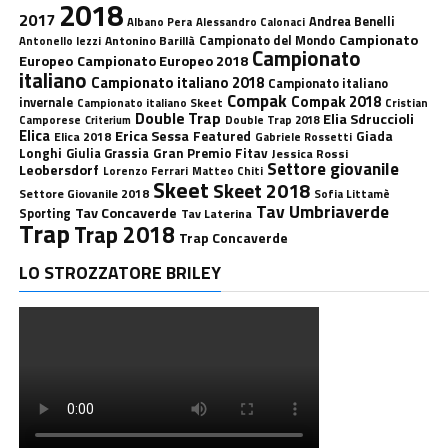
2018
2017
Andrea Benelli
Albano Pera
Alessandro Calonaci
Campionato
Antonino Barillà
Campionato del Mondo
Antonello Iezzi
Campionato
Europeo
Campionato Europeo 2018
italiano
Campionato italiano 2018
Campionato italiano
Compak
Compak 2018
invernale
Campionato italiano Skeet
Cristian
Double Trap
Elia Sdruccioli
Camporese
Double Trap 2018
Criterium
Elica
Erica Sessa
Featured
Giada
Elica 2018
Gabriele Rossetti
Longhi
Gran Premio Fitav
Giulia Grassia
Jessica Rossi
Settore giovanile
Leobersdorf
Lorenzo Ferrari
Matteo Chiti
Skeet
Skeet 2018
Settore Giovanile 2018
Sofia Littamè
Tav Umbriaverde
Tav Concaverde
Sporting
Tav Laterina
Trap
Trap 2018
Trap Concaverde
LO STROZZATORE BRILEY