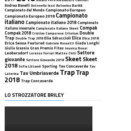
Andrea Benelli
Antonino Barillà
Antonello Iezzi
Campionato Europeo
Campionato del Mondo
Campionato
Campionato Europeo 2018
italiano
Campionato italiano 2018
Campionato
Compak
italiano invernale
Campionato italiano Skeet
Double
Compak 2018
Cristian Camporese
Criterium
Trap
Elica
Elia Sdruccioli
Elica 2018
Double Trap 2018
Erica Sessa
Featured
Giada Longhi
Gabriele Rossetti
Gran Premio Fitav
Giulia Grassia
Jessica Rossi
Settore
Leobersdorf
Lorenzo Ferrari
Matteo Chiti
Skeet
Skeet
giovanile
Settore Giovanile 2018
2018
Tav Concaverde
Sporting
Tav
Sofia Littamè
Trap
Trap
Tav Umbriaverde
Laterina
2018
Trap Concaverde
LO STROZZATORE BRILEY